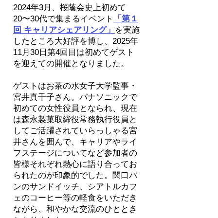
2024年3月、桜蔭会史上初めて
20〜30代で集まるイベント
「第１
回 キャリアシェアリング」
を実施
したところ大好評を博し、2025年
11月30日第4回目は初めてゲスト
を迎えての開催となりました。
ゲストはお茶の水女子大学監事・
宮井真千子さん。パナソニックで
初めての女性役員となられ、現在
は森永製菓取締役常務執行役員と
してご活躍されていらっしゃる宮
井さんを囲んで、キャリアやライ
フステージについてなど参加者の
皆様それぞれ熱心に語り合ってお
られたのが印象的でした。関口パ
ンのサンドイッチ、シアトルカフ
ェのコーヒー等の軽食をいただき
ながら、和やかな交流のひととき