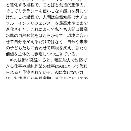
と進化する過程で、ことばと創造的想像力、
そしてリテラシーを使いこなす能力を身につ
けた。この過程で、人間は自然知能（ナチュ
ラル・インテリジェンス）を最高水準にまで
進化させた。これによって私たち人間は最高
水準の自然知能をはたらかせて、環境に合わ
せて自分を変えるだけではなく、自分や未来
の子どもたちに合わせて環境を変え、新たな
価値を主体的に創造しつつ生きている。
　AIの技術が発達すると、暗記能力で対応で
きる仕事や単純作業の仕事はAIにとって代わ
られると予測されている。AIに負けない力
は、乳幼児期から児童期、青年期にかけての
子育て・保育・教育で育まれる。乳幼児期か
ら児童期にかけての発達課題はAIに負けない
力を育むことである。そのために親や保育
者、教師ははどのように子どもに向き合った
らよいだろうか。第１に、子どもに寄り添い
安全基地になること、第２に、他の子と比べ
ず、その子自身の進歩を認め、「３Ｈのこと
ば」（ほめる・はげます・ひろげる）をかけ