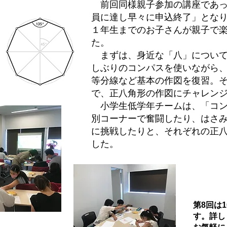
前回同様親子参加の講座であっ
員に達し早々に申込終了」とな
１年生までのお子さんが親子で
た。
まずは、身近な「八」について
しぶりのコンパスを使いながら
等分線など基本の作図を復習。
で、正八角形の作図にチャレン
​ 小学生低学年チームは、
「
コ
別コーナーで奮闘したり、はさ
に挑戦したりと、それぞれの正
した。
第8回は
す。
詳し