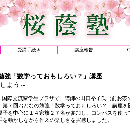
受講手続き
講座報告
勉強「数学っておもしろい？」講座
図しよう～
（土）国際交流留学生プラザで、講師の田口裕子氏（前お
、第７回おとなの勉強「数学っておもしろい？」講座を
親子を中心に１４家族２７名が参加し、コンパスを使っ
手を動かしながら作図の楽しさを実感しました。