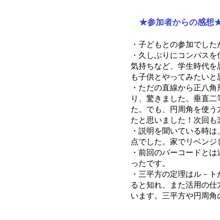
★参加者からの感想
​・子どもとの参加でし
・久しぶりにコンパスを
気持ちなど、学生時代を
も子供とやってみたいと
・ただの直線から正八角
り、驚きました。
垂直二
た。でも、円周角を使う
たと思いました！次回も
・説明を聞いている時は
点でした。家でリベンジ
・前回のバーコードとは
ったです。
​・三平方の定理はル－
ると知れ、また活用の仕
います。三平方や円周角