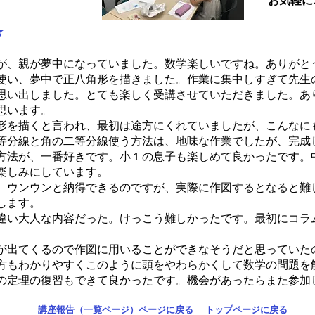
お気軽に
★
たが、親が夢中になっていました。数学楽しいですね。ありがと
使い、夢中で正八角形を描きました。作業に集中しすぎて先生
思い出しました。とても楽しく受講させていただきました。あ
思います。
形を描くと言われ、最初は途方にくれていましたが、こんなに
等分線と角の二等分線使う方法は、地味な作業でしたが、完成
方法が、一番好きです。小１の息子も楽しめて良かったです。
楽しみにしています。
、ウンウンと納得できるのですが、実際に作図するとなると難
します。
違い大人な内容だった。けっこう難しかったです。最初にコラ
トが出てくるので作図に用いることができなそうだと思っていた
方もわかりやすくこのように頭をやわらかくして数学の問題を
の定理の復習もできて良かったです。機会があったらまた参加
講座報告（一覧ページ）ページに戻る
トップページに戻る​