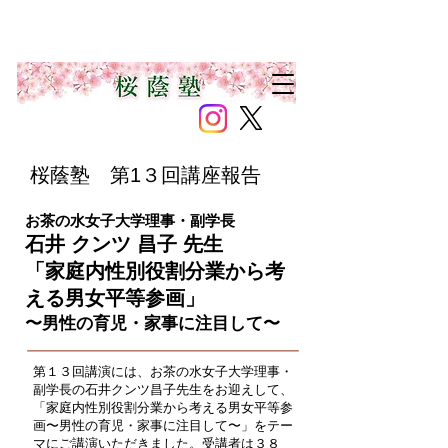
桜蔭塾 第1３回講座報告
お茶の水女子大学理事・副学長
石井 クンツ 昌子 先生
「家庭内性別役割分業から考
える男女平等参画」
​〜男性の育児・家事に注目して〜
第１３回講演には、お茶の水女子大学理事・
副学長の石井クンツ昌子先生をお迎えして、
「家庭内性別役割分業から考える男女平等参
画〜男性の育児・家事に注目して〜」をテー
マにご講演いただきました。受講者は３８