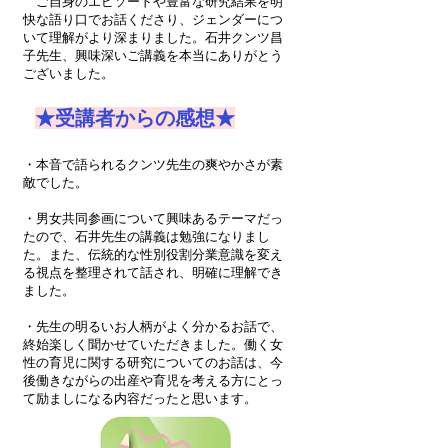
ご自身のエピソードや豊富な研究結果を明
快な語り口でお話くださり、ジェンダーにつ
いて理解がより深まりました。石井クンツ昌
子先生、興味深いご講義を本当にありがとう
ございました。
★受講者からの感想★
・本音で語られるクンツ先生の爽やかさが素
敵でした。
・男女共同参画について興味あるテーマだっ
たので、石井先生の講義は勉強になりまし
た。また、伝統的な性別役割分業意識を変え
る視点を整理されて話され、明確に理解でき
ました。
・先生の明るいお人柄がよく分かるお話で、
終始楽しく聞かせていただきました。働く女
性の育児に関する研究についてのお話は、今
後働きながらの出産や育児を考える方にとっ
て励ましになる内容だったと思います。