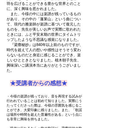
羽を広げることができる豊かな世界とのこと
に、深く興味を惹かれました。
また、今様の中には楽譜が残っているもの
があり、その中の「蓬莱山」という曲につい
て、現代の雅楽師が楽譜に基づいて復元した
ものを、先生が美しいお声で実際に歌われた
ときには、ふと平安末期の世界にタイムトリ
ップしたような不思議な感覚になりました。
『梁塵秘抄』は840年以上前のものですが、
時代を超えて人の想いや感性はそうそう変わ
らないものだと身近に感じることができ、楽
しいひとときとなりました。植木朝子先生、
興味深いご講演本当にありがとうございまし
た。
★受講者からの感想★
・今様の楽譜が残っており、音を再現する試みが
行われていることは初めて知りました。実際にう
たってくださった際は、今様の雰囲気を感じるこ
とができ、大変印象に残りました。また、「歌謡
は場所や時間を超えた普遍性がある」という点に
も非常に興味を持ちました。