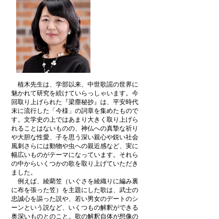
植木先生は、学部以来、中世歌謡の世界に
魅かれて研究を続けていらっしゃいます。今
回取り上げられた『梁塵秘抄』は、平安時代
末に流行した「今様」の詞章を集めたもので
す。文学史の上ではあまり大きく取り上げら
れることはないものの、神仏への真摯な祈り
や大胆な性愛、子を思う深い親心や鋭い社会
風刺さらには動物や虫への親近感など、実に
幅広いものがテーマになっています。それら
の中からいくつかの歌を取り上げていただき
ました。
例えば、綾藺笠（いぐさを綾織りに編み裏
に布を張った笠）を主題にした歌は、武士の
忠誠心を謳った説や、若い男女のデートのシ
ーンという説など、いくつもの解釈ができる
奥深いものとのこと。歌の解釈自体が想像の