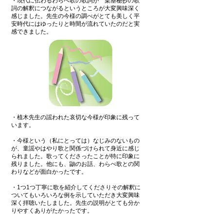
・現代に伝わるわらべ歌の歌詞が 梁塵秘抄の歌
詞の解釈につながるというところが大変興味深く
感じました。先生の今様の調べがとても美しく平
安時代にはゆったりと時間が流れていたのだと実
感できました。
・植木先生の謡われた哀切な今様が印象に残って
います。
・今様という（私にとっては）なじみのないもの
が、童謡やはやり歌と関係づけられて身近に感じ
られました。歌ってくださったことが特に印象に
残りました。他にも、鼬のお話、わらべ歌との関
わりなどが面白かったです。
・1つ1つ丁寧に歌を紹介してくださりその解釈に
ついてもいろいろな例を示していただき大変興味
深く拝聴いたしました。先生の説明がとても分か
りやすくありがたかったです。