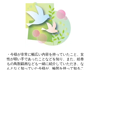
・今様が非常に幅広い内容を持っていたこと、女
性が唄い手であったことなどを知り、また、絵巻
もの鳥獣戯画なども一緒に紹介していただき、な
んとなく知っていた今様が、輪郭を持って知るこ
とができました。
・今様の楽譜で、「蓬莱山」を謡っていただき、
今様の雰囲気が分かりました。「遊びをせんとや
生まれけむ・・」は遊女の歌だと思っていました
が、大人一般主体説が主流ということで、認識を
新たにしました。
・平安時代の文化として和歌があるが、庶民は喜
びや悲しみや教えなど自分たち仲間の中で色々に
口ずさんでいたのだろうと想像すると楽しい。
・今様は、小説で歌う描写があったことをきっか