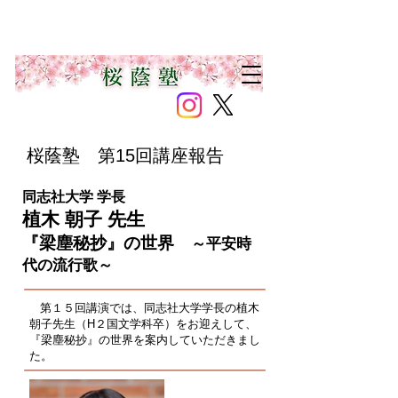
桜蔭塾 第15回講座報告
同志社大学 学長
植木 朝子 先生
『梁
塵秘抄』の世界
～平安時
代の流行歌
～
第１５回講演では、同志社大学学長の植木
朝子先生（H２国文学科卒）をお迎えして、
『梁塵秘抄』の世界を案内していただきまし
た。