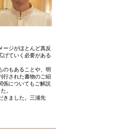
メージがほとんど真反
広げていく必要がある
ものもあることや、明
刊行された書物のご紹
の関係についてもご解説
した。
だきました。三浦先