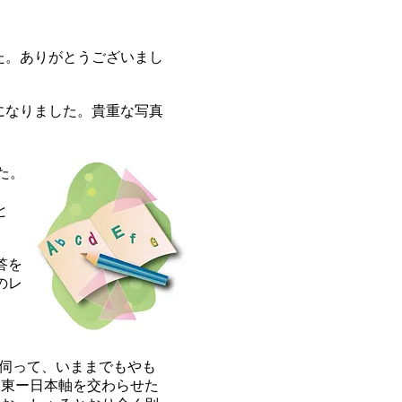
た。ありがとうございまし
になりました。貴重な写真
た。
と
答を
のレ
を伺って、いままでもやも
中東ー日本軸を交わらせた