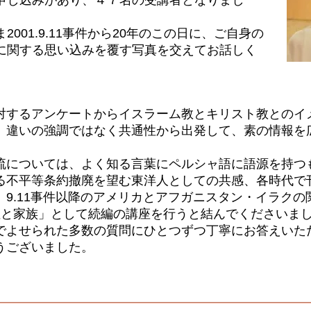
申し込みがあり、４７名の受講者となりまし
001.9.11事件から20年のこの日に、ご自身の
に関する思い込みを覆す写真を交えてお話しく
するアンケートからイスラーム教とキリスト教とのイ
、違いの強調ではなく共通性から出発して、素の情報を
については、よく知る言葉にペルシャ語に語源を持つ
る不平等条約撤廃を望む東洋人としての共感、各時代で
。9.11事件以降のアメリカとアフガニスタン・イラク
性と家族」として続編の講座を行うと結んでくださいま
よせられた多数の質問にひとつずつ丁寧にお答えいた
うございました
​。