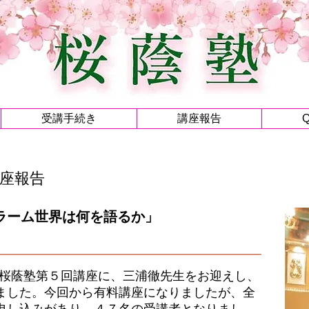
受講手続き
講座報告
座報告
ラーム世界は何を語るか」
日、桜蔭塾第５回講座に、三浦徹先生をお迎えし、
ました。今回から有料講座になりましたが、全