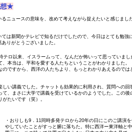
感想★
いるニュースの意味を、改めて考えながら捉えたいと感じまし
いては新聞かテレビで知るだけでしたので、今日はとても勉強
話ありがとうございました。
同時テロ以来、イスラームって、なんだか怖いって思っていまし
て、本当は、平和を愛する人たちということがわかりました。
なのですから、西洋の人たちより、もっとわかりあえるのでは
の楽しい講義でした。チャットも効果的に利用され、質問への回
って、まさに大学で講義を受けているかのようでした。この後
りがたいです（笑）。
・おりしも9．11同時多発テロから20年の日にこのご講演
やしていたことがすっと腑に落ちた。特に西洋ー東洋軸と