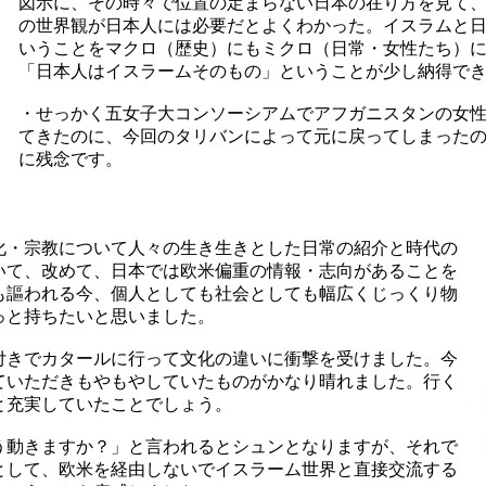
図示に、その時々で位置の定まらない日本の在り方を見て
の世界観が日本人には必要だとよくわかった。イスラムと
いうことをマクロ（歴史）にもミクロ（日常・女性たち）
「日本人はイスラームそのもの」ということが少し納得で
・せっかく五女子大コンソーシアムでアフガニスタンの女
てきたのに、今回のタリバンによって元に戻ってしまった
に残念です。
化・宗教について人々の生き生きとした日常の紹介と時代の
いて、改めて、日本では欧米偏重の情報・志向があることを
も謳われる今、個人としても社会としても幅広くじっくり物
っと持ちたいと思いました。
付きでカタールに行って文化の違いに衝撃を受けました。今
ていただきもやもやしていたものがかなり晴れました。行く
と充実していたことでしょう。
どう動きますか？」と言われるとシュンとなりますが、それで
として、欧米を経由しないでイスラーム世界と直接交流する