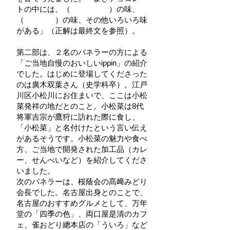
トの中には、（ ）の味、
（ ）の味、その他いろいろ味
がある」（正解は最終文を参照）。
第二部は、２名のパネラーの方による
「ご当地自慢のおいしいippin」の紹介
でした。はじめに登場してくださった
のは廣木双葉さん（史学科卒）。江戸
川区小松川にお住まいで、ここは小松
菜発祥の地だとのこと。小松菜は8代
将軍吉宗が鷹狩に訪れた際に食し、
「小松菜」と名付けたという言い伝え
があるそうです。小松菜の魅力や食べ
方、ご当地で開発された加工品（カレ
ー、せんべいなど）を紹介してくださ
いました。
次のパネラーは、桜蔭会の髙﨑みどり
会長でした。名古屋出身とのことで、
名古屋のおすすめグルメとして、万年
堂の「四季の色」、両口屋是清のカフ
ェ、雀おどり總本店の「ういろ」など