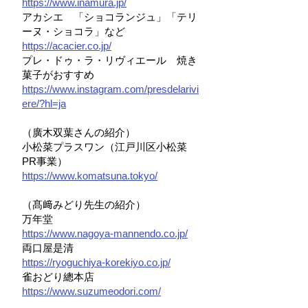
https://www.inamura.jp/
アカシエ 「ショコランジュ」「テリ
ーヌ・ショコラ」など
https://acacier.co.jp/
プレ・ドゥ・ラ・リヴィエール 焼き
菓子がおすすめ
https://www.instagram.com/presdelarivi
ere/?hl=ja
（廣木双葉さんの紹介）
小松菜プラスワン（江戸川区小松菜
PR事業）
https://www.komatsuna.tokyo/
（髙﨑みどり先生の紹介）
万年堂
https://www.nagoya-mannendo.co.jp/
両口屋是清
https://ryoguchiya-korekiyo.co.jp/
雀おどり總本店
https://www.suzumeodori.com/