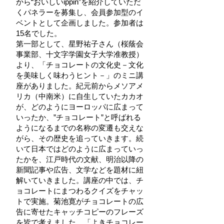
から“おいしいippin”を紹介していただ
くパネラーを募集し、会員参加型のイ
ベントとして企画しました。参加者は
15名でした。
第一部として、星野祐子さん（桜蔭会
事業部、十文字学園女子大学准教授）
より、「チョコレートの文化史－文化
を美味しく味わうヒント－」のミニ講
座がありました。紀元前からメソアメ
リカ（中南米）に自生していたカカオ
が、どのようにヨーロッパに広まって
いったか、”チョコレート”と呼ばれる
ようになるまでの名称の変遷も交えな
がら、その歴史を追っていきます。続
いて日本ではどのように広まっていっ
たかを、江戸時代の文献、明治以降の
新聞記事や広告、文学などを題材に紐
解いていきました。講座の中では、チ
ョコレートにまつわるクイズをチャッ
トで実施。菊池寛がチョコレートの広
告に寄せたキャッチコピーのフレーズ
を皆で考えました。「よきチョコレー