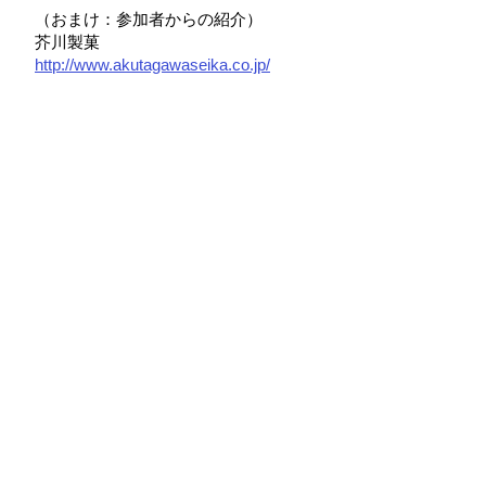
（おまけ：参加者からの紹介）
芥川製菓
http://www.akutagawaseika.co.jp/
※菊池寛のキャッチコピーは「よきチ
ョコレートの中には、（ 戀 ）の
味、（ 文藝 ）の味、その他いろい
ろ味がある」です。
★参加者からの感想★
・食いしん坊の私には興味深いお話ば
かりでした。ご当地イッピンもいいで
すが、我が家秘伝のお料理も聞いてみ
たい気がします。
・前半のお話が親しみやすく興味深か
った。チョコレートについて文学でフ
ォーカスするのは新鮮で すね。後半は
もっと皆さんのお話を聞きたかったで
す。チャットを記録する機能がわから