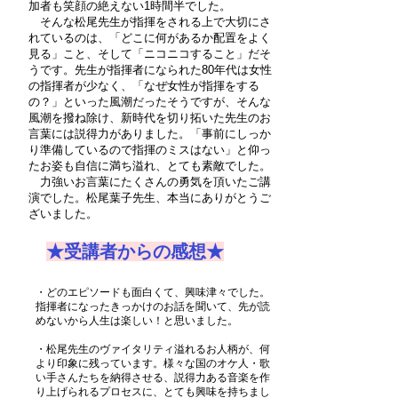
加者も笑顔の絶えない1時間半でした。
そんな松尾先生が指揮をされる上で大切にさ
れているのは、「どこに何があるか配置をよく
見る」こと、そして「ニコニコすること」だそ
うです。先生が指揮者になられた80年代は女性
の指揮者が少なく、「なぜ女性が指揮をする
の？」といった風潮だったそうですが、そんな
風潮を撥ね除け、新時代を切り拓いた先生のお
言葉には説得力がありました。「事前にしっか
り準備しているので指揮のミスはない」と仰っ
たお姿も自信に満ち溢れ、とても素敵でした。
力強いお言葉にたくさんの勇気を頂いたご講
演でした。松尾葉子先生、本当にありがとうご
ざいました。
★受講者からの感想★
・どのエピソードも面白くて、興味津々でした。
指揮者になったきっかけのお話を聞いて、先が読
めないから人生は楽しい！と思いました。
・松尾先生のヴァイタリティ溢れるお人柄が、何
より印象に残っています。様々な国のオケ人・歌
い手さんたちを納得させる、説得力ある音楽を作
り上げられるプロセスに、とても興味を持ちまし