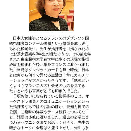
日本人女性初となるフランスのブザンソン国
際指揮者コンクール優勝という快挙を成し遂げ
られた松尾先生。先生が指揮者を目指されたの
はお茶大音楽科3年生の頃だそうで、その後進学
された東京藝術大学在学中に多くの現場で指揮
経験を積まれた後、単身フランスに渡られまし
た。当時はクレジットカードも無い時代、日本
とは何から何まで異なる生活は非常にカルチャ
ーショックが大きかったそうです。「勉強とい
うよりもフランス人の社会そのものを見てき
た」というお言葉がとても印象的でした。
日頃お使いになられている指揮棒のこと、オ
ーケストラ団員とのコミュニケーションといっ
た指揮者ならではのお話のほか、愛知万博での
公演、ご趣味の洋裁やテニス観戦についてな
ど、話題は多岐に渡りました。過去の公演にま
つわるハプニングまでお話しくださり、先生の
軽妙なトークに会場は大盛り上がり。先生も参