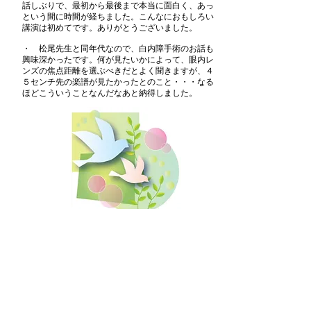
話しぶりで、最初から最後まで本当に面白く、あっ
という間に時間が経ちました。こんなにおもしろい
講演は初めてです。ありがとうございました。
・ 松尾先生と同年代なので、白内障手術のお話も
興味深かったです。何が見たいかによって、眼内レ
ンズの焦点距離を選ぶべきだとよく聞きますが、４
５センチ先の楽譜が見たかったとのこと・・・なる
ほどこういうことなんだなあと納得しました。
・専門的な話ではなく、今までのエピソード、アク
シデント思い出の話だったので聞きやすかったで
す。
とにかく楽しかった！指揮者の世界を垣間見れて、
本当に面白かったです。
・大先輩、松尾先生の明るいパワーにたくさんのエ
ネルギーをいただきました！ 昔「徹子の部屋？」で