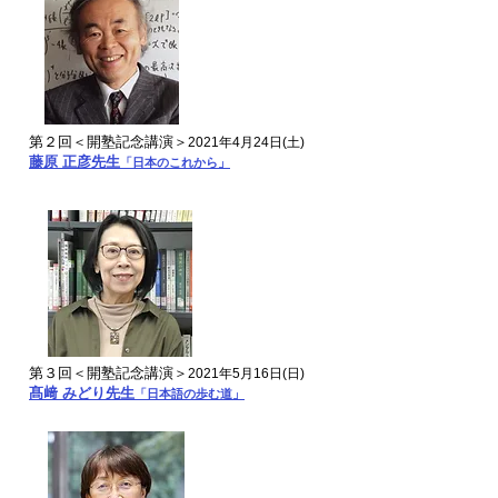
第２回＜開塾記念講演＞
2021年4月24日(土)
藤原 正彦先生
「日本のこれから」
​第３回＜開塾記念講演＞
2021年5月16日(日)
髙﨑 みどり先生
「日本語の歩む道」