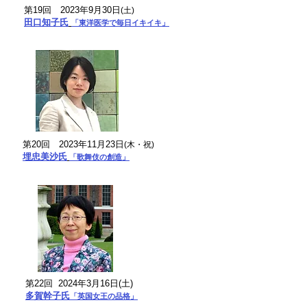
第19回
2023年9月30日
(土
)
田口知子氏
「東洋医学で毎日イキイキ」
第20回
2023年11月23日
(木・祝
)
埋忠美沙氏
「歌舞伎の創造」
第22回 2024年3月16日(土)
​多賀幹子氏
「英国女王の品格」