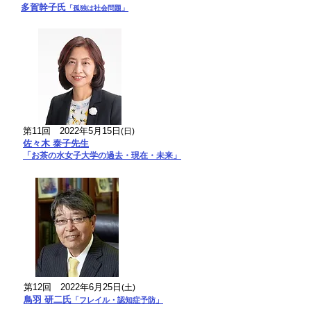
多賀幹子氏
「孤独は社会問題」
第11回
2022年5月15日
(日)
佐々木 泰子先生
「お茶の水女子大学の過去・現在・未来」
第12回
2022年6月25
日
(土)
鳥羽 研二氏
「フレイル・認知症予防」