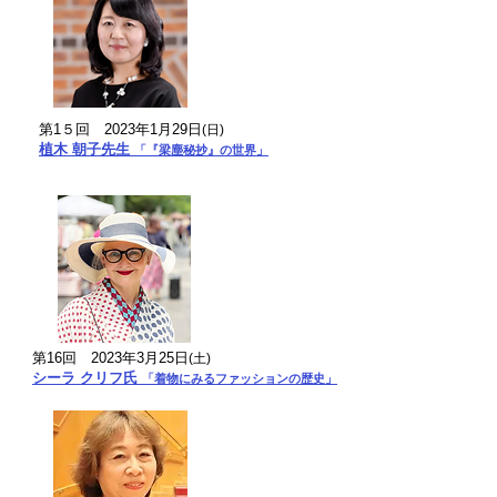
第1５回
2023年1月29日
(日)
植木 朝子先生
「『梁塵秘抄』の世界」
第16回
2023年3月25日
(土
)
シーラ クリフ氏
「着物にみるファッションの歴史」