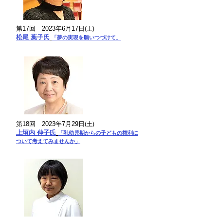
第17回
2023年6月17日
(土
)
松尾 葉子氏
「夢の実現を願いつづけて」
第18回
2023年7月29日
(土
)
上垣内 伸子氏
「乳幼児期からの子どもの
権利に
ついて考えてみませんか」