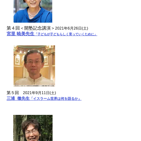
​第４回＜開塾記念講演＞
2021年6月26日
​(土)
宮里 暁美先生
「子どもが子どもらしく育っていくために
」
第５回
2021年9月11日(土)
三浦 徹先生
「イスラーム世界は何を語るか」