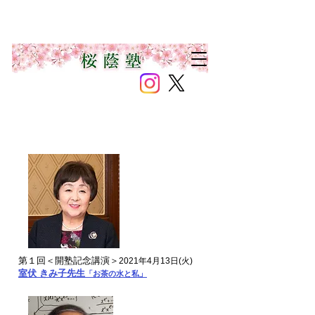
第１回＜開塾記念講演＞
2021年4月13日
(火)
室伏 きみ子先生
「お茶の水と私」